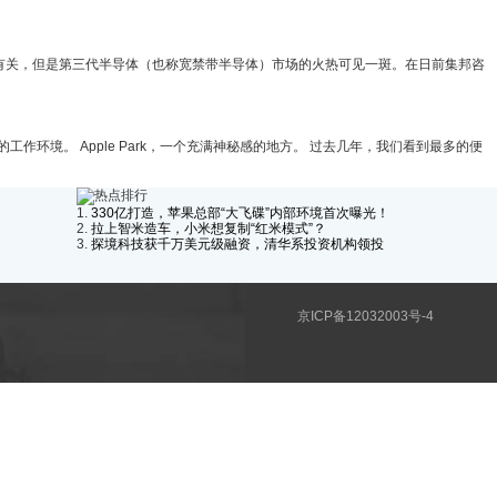
境有关，但是第三代半导体（也称宽禁带半导体）市场的火热可见一斑。在日前集邦咨
工作环境。 Apple Park，一个充满神秘感的地方。 过去几年，我们看到最多的便
热点排行
1.
330亿打造，苹果总部“大飞碟”内部环境首次曝光！
2.
拉上智米造车，小米想复制“红米模式”？
3.
探境科技获千万美元级融资，清华系投资机构领投
京ICP备12032003号-4