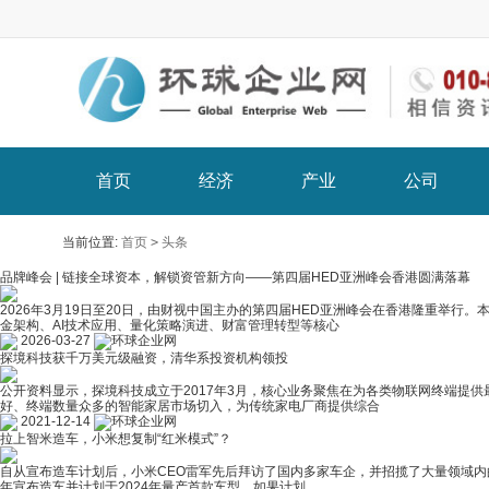
首页
经济
产业
公司
当前位置:
首页
>
头条
品牌峰会 | 链接全球资本，解锁资管新方向——第四届HED亚洲峰会香港圆满落幕
2026年3月19日至20日，由财视中国主办的第四届HED亚洲峰会在香港隆重举行
金架构、AI技术应用、量化策略演进、财富管理转型等核心
2026-03-27
环球企业网
探境科技获千万美元级融资，清华系投资机构领投
公开资料显示，探境科技成立于2017年3月，核心业务聚焦在为各类物联网终端提供
好、终端数量众多的智能家居市场切入，为传统家电厂商提供综合
2021-12-14
环球企业网
拉上智米造车，小米想复制“红米模式”？
自从宣布造车计划后，小米CEO雷军先后拜访了国内多家车企，并招揽了大量领域内
年宣布造车并计划于2024年量产首款车型，如果计划